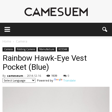
CAMESEUM
Home
Camera
Camera
Folding Camera
Manufacture
KODAK
Rainbow Hawk-Eye Vest
Pocket (Blue)
By
cameseum
-
2014-12-16
1939
0
Powered by
Translate