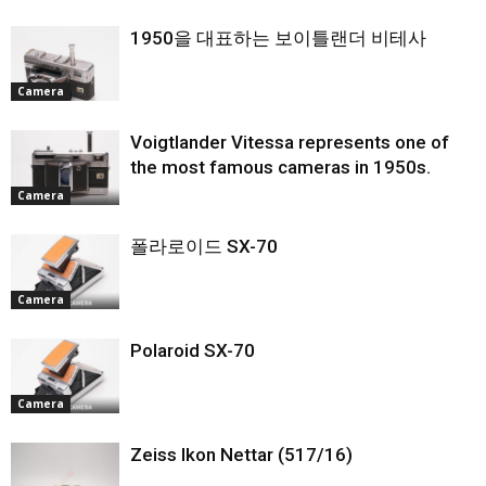
1950을 대표하는 보이틀랜더 비테사
Camera
Voigtlander Vitessa represents one of
the most famous cameras in 1950s.
Camera
폴라로이드 SX-70
Camera
Polaroid SX-70
Camera
Zeiss Ikon Nettar (517/16)