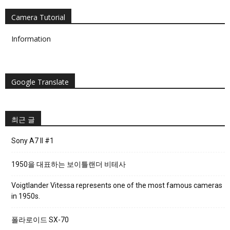
Camera Tutorial
Information
Google Translate
최근 글
Sony A7 II #1
1950을 대표하는 보이틀랜더 비테사
Voigtlander Vitessa represents one of the most famous cameras
in 1950s.
폴라로이드 SX-70