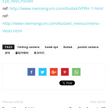
Eye_Vest_Pocket
ref:
http://www.nwmangum.com/Kodak/VPRH-1.html
ref:
http://www.nwmangum.com/Kodak/_menus/menu-
Vests.html
TAGS
folding camera
hawk eye
Kodak
pocket camera
코닥
폴딩카메라
호크아이
Previous article
Next article