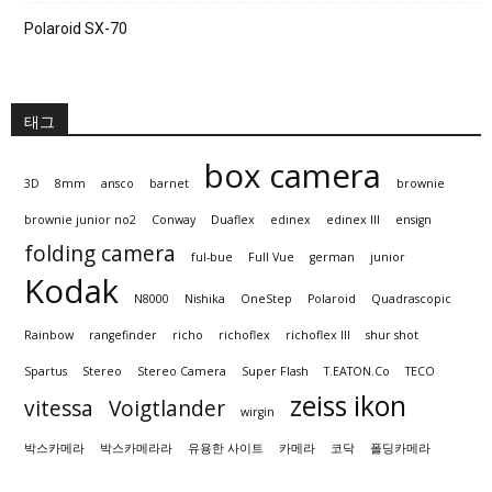
Polaroid SX-70
태그
box camera
3D
8mm
ansco
barnet
brownie
brownie junior no2
Conway
Duaflex
edinex
edinex III
ensign
folding camera
ful-bue
Full Vue
german
junior
Kodak
N8000
Nishika
OneStep
Polaroid
Quadrascopic
Rainbow
rangefinder
richo
richoflex
richoflex III
shur shot
Spartus
Stereo
Stereo Camera
Super Flash
T.EATON.Co
TECO
zeiss ikon
vitessa
Voigtlander
wirgin
박스카메라
박스카메라라
유용한 사이트
카메라
코닥
폴딩카메라