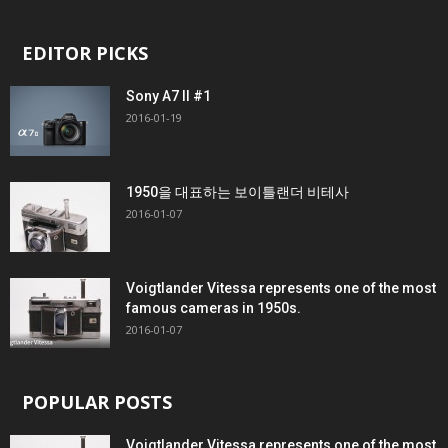
EDITOR PICKS
Sony A7 II #1
2016-01-19
1950을 대표하는 보이틀랜더 비테사
2016-01-07
Voigtlander Vitessa represents one of the most
famous cameras in 1950s.
2016-01-07
POPULAR POSTS
Voigtlander Vitessa represents one of the most