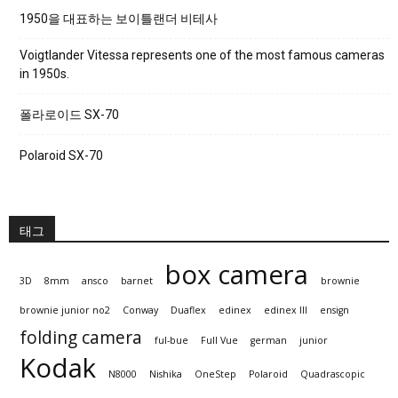
1950을 대표하는 보이틀랜더 비테사
Voigtlander Vitessa represents one of the most famous cameras
in 1950s.
폴라로이드 SX-70
Polaroid SX-70
태그
box camera
3D
8mm
ansco
barnet
brownie
brownie junior no2
Conway
Duaflex
edinex
edinex III
ensign
folding camera
ful-bue
Full Vue
german
junior
Kodak
N8000
Nishika
OneStep
Polaroid
Quadrascopic