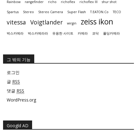
Rainbow
rangefinder
richo
richoflex
richoflex III
shur shot
Spartus
Stereo
Stereo Camera
Super Flash
T.EATON.Co
TECO
zeiss ikon
vitessa
Voigtlander
wirgin
박스카메라
박스카메라라
유용한 사이트
카메라
코닥
폴딩카메라
그 밖의 기능
로그인
글
RSS
댓글
RSS
WordPress.org
Googld AD