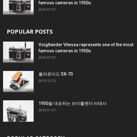
famous cameras in 1950s.
2016-01-07
POPULAR POSTS
Voigtlander Vitessa represents one of the most
famous cameras in 1950s.
2016-01-07
폴라로이드 SX-70
2015-12-25
1950을 대표하는 보이틀랜더 비테사
2016-01-07